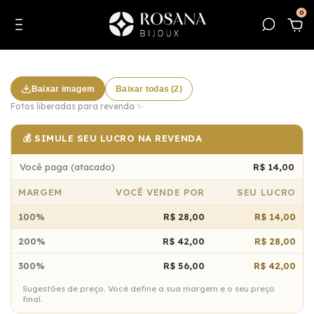
0
Baixar imagem
Baixar todas (2)
Fotos liberadas para revenda ✨
💰 SIMULE SEU LUCRO NA REVENDA
Você paga (atacado)
R$ 14,00
MARGEM
VOCÊ VENDE POR
SEU LUCRO
100%
R$ 28,00
R$ 14,00
200%
R$ 42,00
R$ 28,00
300%
R$ 56,00
R$ 42,00
Sugestões de preço. Você define a sua margem e o seu preço
final.