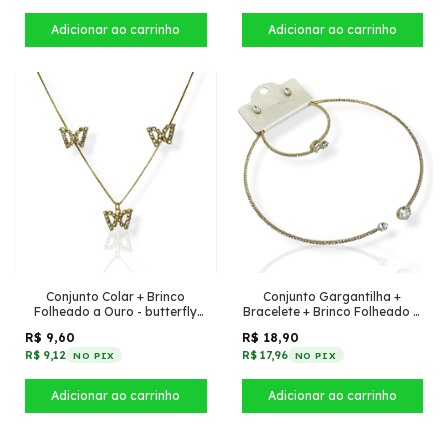
Conjunto Colar + Brinco
Conjunto Gargantilha +
Folheado a Ouro - butterfly
Bracelete + Brinco Folheado a
cravejada
Ouro - Com oval de zircônia
R$ 9,60
R$ 18,90
R$ 9,12
R$ 17,96
NO PIX
NO PIX