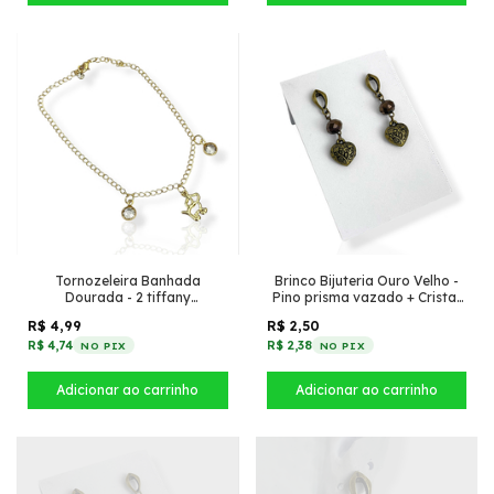
Tornozeleira Banhada
Brinco Bijuteria Ouro Velho -
Dourada - 2 tiffany
Pino prisma vazado + Cristal
transparente + cachorro
Marrom com Coração
R$ 4,99
R$ 2,50
vazado
detalhado
R$ 4,74
R$ 2,38
NO PIX
NO PIX