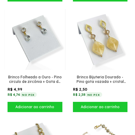
Brinco Folheado a Ouro - Pino
Brinco Bijuteria Dourado -
circulo de zircônia + Gota de
Pino gota vazada + cristal
cristal
com losango de acrílico Bege
R$ 4,99
R$ 2,50
R$ 4,74
R$ 2,38
NO PIX
NO PIX