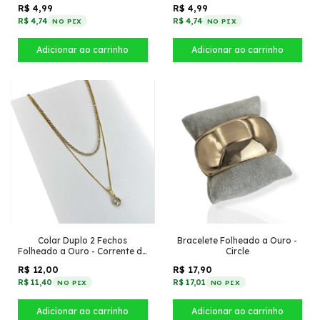
cristal médio
cristal pequeno
R$ 4,99
R$ 4,99
R$ 4,74
R$ 4,74
NO PIX
NO PIX
Colar Duplo 2 Fechos
Bracelete Folheado a Ouro -
Folheado a Ouro - Corrente de
Circle
strass + corrente veneziana
R$ 12,00
R$ 17,90
com ponto de luz
R$ 11,40
R$ 17,01
NO PIX
NO PIX