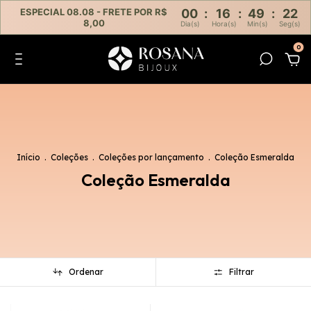
ESPECIAL 08.08 - FRETE POR R$
00
:
16
:
49
:
19
8,00
Dia(s)
Hora(s)
Min(s)
Seg(s)
0
Início
.
Coleções
.
Coleções por lançamento
.
Coleção Esmeralda
Coleção Esmeralda
Ordenar
Filtrar