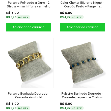
Pulseira Folheado a Ouro - 2
Colar Choker Bijuteria Niquel -
Strass + mini tiffany vermelho
Cordão Preto + Pingente
coração cravejado com 2
R$ 6,00
R$ 5,00
vazado
R$ 5,70
R$ 4,75
NO PIX
NO PIX
Pulseira Banhada Dourada -
Pulseira Banhada Dourada -
Corrente elos bold
Corrente pequena + Cristais
Azul Escuro
R$ 6,00
R$ 5,00
R$ 5,70
R$ 4,75
NO PIX
NO PIX