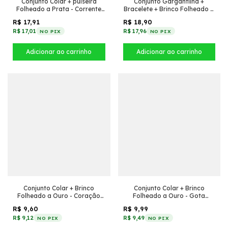
Conjunto Colar + pulseira
Conjunto Gargantilha +
Folheado a Prata - Corrente
Bracelete + Brinco Folheado a
Groumet grossa 10mm
Ouro - Com oval de zircônia
R$ 17,91
R$ 18,90
R$ 17,01
R$ 17,96
NO PIX
NO PIX
Conjunto Colar + Brinco
Conjunto Colar + Brinco
Folheado a Ouro - Coração
Folheado a Ouro - Gota
cravejado + losango
grande de zircônia
R$ 9,60
R$ 9,99
cravejado
R$ 9,12
R$ 9,49
NO PIX
NO PIX