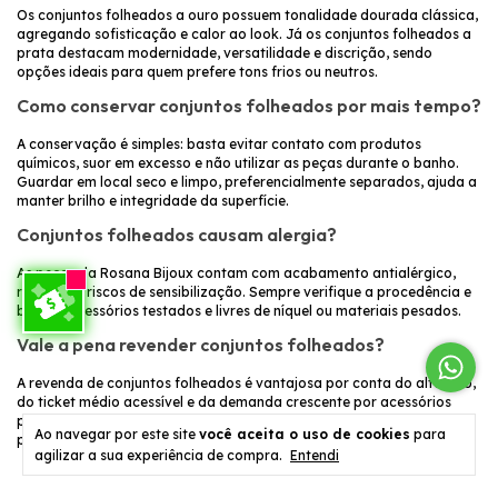
Os conjuntos folheados a ouro possuem tonalidade dourada clássica,
agregando sofisticação e calor ao look. Já os conjuntos folheados a
prata destacam modernidade, versatilidade e discrição, sendo
opções ideais para quem prefere tons frios ou neutros.
Como conservar conjuntos folheados por mais tempo?
A conservação é simples: basta evitar contato com produtos
químicos, suor em excesso e não utilizar as peças durante o banho.
Guardar em local seco e limpo, preferencialmente separados, ajuda a
manter brilho e integridade da superfície.
Conjuntos folheados causam alergia?
As peças da Rosana Bijoux contam com acabamento antialérgico,
reduzindo riscos de sensibilização. Sempre verifique a procedência e
busque acessórios testados e livres de níquel ou materiais pesados.
Vale a pena revender conjuntos folheados?
A revenda de conjuntos folheados é vantajosa por conta do alto giro,
do ticket médio acessível e da demanda crescente por acessórios
práticos e de qualidade. O suporte eficiente da Rosana Bijoux e as
Ao navegar por este site
você aceita o uso de cookies
para
peças de acabamento superior garantem retorno seguro e positivo.
agilizar a sua experiência de compra.
Entendi