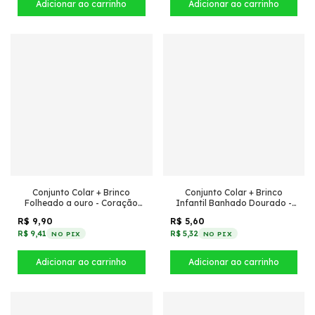
Conjunto Colar + Brinco
Conjunto Colar + Brinco
Folheado a ouro - Coração
Infantil Banhado Dourado -
vazado cravejado enclinado
Argola click + Cachorro
R$ 9,90
R$ 5,60
vazado
R$ 9,41
R$ 5,32
NO PIX
NO PIX