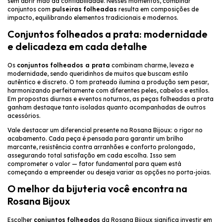
sem abrir mão da confiabilidade. Nesses momentos, combinar
conjuntos com
pulseiras folheadas
resulta em composições de
impacto, equilibrando elementos tradicionais e modernos.
Conjuntos folheados a prata: modernidade
e delicadeza em cada detalhe
Os
conjuntos folheados a prata
combinam charme, leveza e
modernidade, sendo queridinhos de muitos que buscam estilo
autêntico e discreto. O tom prateado ilumina a produção sem pesar,
harmonizando perfeitamente com diferentes peles, cabelos e estilos.
Em propostas diurnas e eventos noturnos, as peças folheadas a prata
ganham destaque tanto isoladas quanto acompanhadas de outros
acessórios.
Vale destacar um diferencial presente na Rosana Bijoux: o rigor no
acabamento. Cada peça é pensada para garantir um brilho
marcante, resistência contra arranhões e conforto prolongado,
assegurando total satisfação em cada escolha. Isso sem
comprometer o valor — fator fundamental para quem está
começando a empreender ou deseja variar as opções no porta-joias.
O melhor da bijuteria você encontra na
Rosana Bijoux
Escolher
conjuntos folheados
da Rosana Bijoux significa investir em