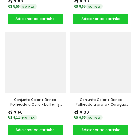
R$ 9,00
R$ 9,00
R$ 8,55
R$ 8,55
NO PIX
NO PIX
Conjunto Colar + Brinco
Conjunto Colar + Brinco
Folheado a Ouro - butterfly
Folheado a prata - Coração
cravejada
acrílico com borda (Preto)
R$ 9,60
R$ 9,00
R$ 9,12
R$ 8,55
NO PIX
NO PIX