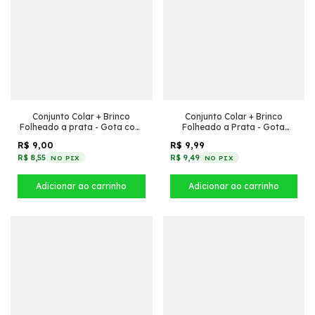
Conjunto Colar + Brinco
Conjunto Colar + Brinco
Folheado a prata - Gota com
Folheado a Prata - Gota
borda (Azul marinho)
grande de zircônia
R$ 9,00
R$ 9,99
R$ 8,55
R$ 9,49
NO PIX
NO PIX