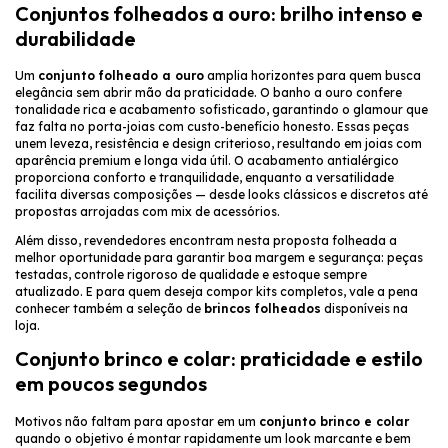
Conjuntos folheados a ouro: brilho intenso e
durabilidade
Um
conjunto folheado a ouro
amplia horizontes para quem busca
elegância sem abrir mão da praticidade. O banho a ouro confere
tonalidade rica e acabamento sofisticado, garantindo o glamour que
faz falta no porta-joias com custo-benefício honesto. Essas peças
unem leveza, resistência e design criterioso, resultando em joias com
aparência premium e longa vida útil. O acabamento antialérgico
proporciona conforto e tranquilidade, enquanto a versatilidade
facilita diversas composições — desde looks clássicos e discretos até
propostas arrojadas com mix de acessórios.
Além disso, revendedores encontram nesta proposta folheada a
melhor oportunidade para garantir boa margem e segurança: peças
testadas, controle rigoroso de qualidade e estoque sempre
atualizado. E para quem deseja compor kits completos, vale a pena
conhecer também a seleção de
brincos folheados
disponíveis na
loja.
Conjunto brinco e colar: praticidade e estilo
em poucos segundos
Motivos não faltam para apostar em um
conjunto brinco e colar
quando o objetivo é montar rapidamente um look marcante e bem