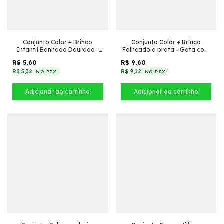
Conjunto Colar + Brinco
Conjunto Colar + Brinco
Infantil Banhado Dourado -
Folheado a prata - Gota com
Argola click + Tiffany
borda (Preto)
R$ 5,60
R$ 9,60
pendurado (Preto)
R$ 5,32
R$ 9,12
NO PIX
NO PIX