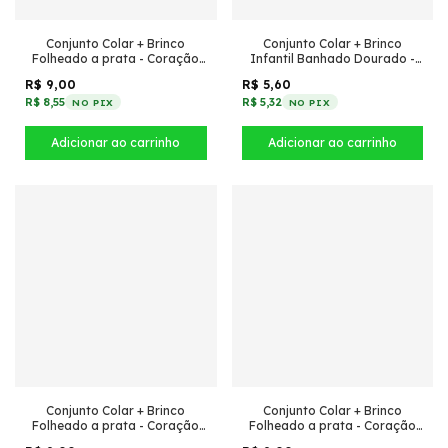
Conjunto Colar + Brinco
Conjunto Colar + Brinco
Folheado a prata - Coração
Infantil Banhado Dourado -
de cristal (Rosa)
Argola click + Fé com textura
R$ 9,00
R$ 5,60
R$ 8,55
R$ 5,32
NO PIX
NO PIX
Conjunto Colar + Brinco
Conjunto Colar + Brinco
Folheado a prata - Coração
Folheado a prata - Coração
de cristal (Azul royal)
acrílico com borda (Rosa)