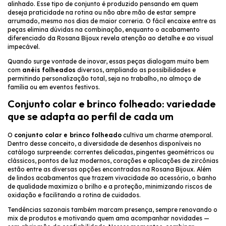
alinhado. Esse tipo de conjunto é produzido pensando em quem
deseja praticidade na rotina ou não abre mão de estar sempre
arrumado, mesmo nos dias de maior correria. O fácil encaixe entre as
peças elimina dúvidas na combinação, enquanto o acabamento
diferenciado da Rosana Bijoux revela atenção ao detalhe e ao visual
impecável.
Quando surge vontade de inovar, essas peças dialogam muito bem
com
anéis folheados
diversos, ampliando as possibilidades e
permitindo personalização total, seja no trabalho, no almoço de
família ou em eventos festivos.
Conjunto colar e brinco folheado: variedade
que se adapta ao perfil de cada um
O
conjunto colar e brinco folheado
cultiva um charme atemporal.
Dentro desse conceito, a diversidade de desenhos disponíveis no
catálogo surpreende: correntes delicadas, pingentes geométricos ou
clássicos, pontos de luz modernos, corações e aplicações de zircônias
estão entre as diversas opções encontradas na Rosana Bijoux. Além
de lindos acabamentos que trazem vivacidade ao acessório, o banho
de qualidade maximiza o brilho e a proteção, minimizando riscos de
oxidação e facilitando a rotina de cuidados.
Tendências sazonais também marcam presença, sempre renovando o
mix de produtos e motivando quem ama acompanhar novidades —