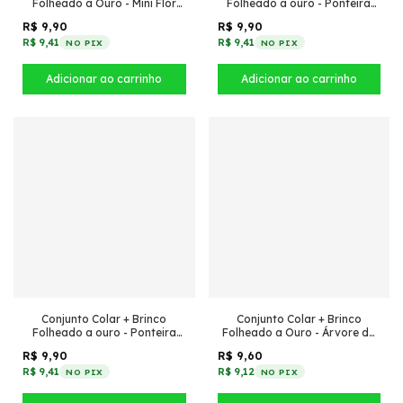
Folheado a Ouro - Mini Flor
Folheado a ouro - Ponteira
cravejada (Cristal)
pequena - Azul com Cristal
R$ 9,90
R$ 9,90
R$ 9,41
R$ 9,41
NO PIX
NO PIX
Conjunto Colar + Brinco
Conjunto Colar + Brinco
Folheado a ouro - Ponteira
Folheado a Ouro - Árvore da
pequena - Vermelho com
vida Rosa
R$ 9,90
R$ 9,60
Cristal
R$ 9,41
R$ 9,12
NO PIX
NO PIX