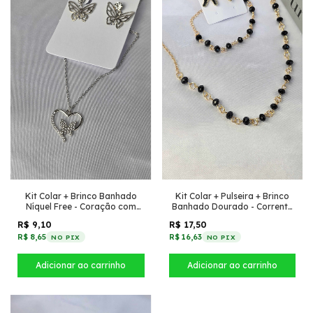
Kit Colar + Brinco Banhado
Kit Colar + Pulseira + Brinco
Níquel Free - Coração com
Banhado Dourado - Corrente
borboleta + Pino strass com
pequena com cristais + estrela
R$ 9,10
R$ 17,50
borboleta
pequena Preto
R$ 8,65
R$ 16,63
NO PIX
NO PIX