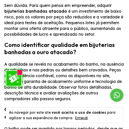
Sem dúvida. Para quem pensa em empreender, adquirir
bijuterias banhadas atacado
é um investimento de baixo
risco, pois os valores por peça são reduzidos e a variedade é
ideal para testes de aceitação. Pequenos lotes já permitem
montar uma oferta atraente para o público, aumentando as
possibilidades de lucro e aprendizado no setor.
Como identificar qualidade em bijuterias
banhadas a ouro atacado?
A qualidade se revela no acabamento do banho, na ausência
de rebarbas e nas pedras ou detalhes bem cravados. Peças
de procedência confiável, como as disponíveis no site,
oferecem garantia de acabamento uniforme e tecnologia de
banho de alta durabilidade. Observar fotos detalhadas,
descrição técnica e avaliar avaliações de outros
compradores são passos seguros.
O brilho das peças banhadas desaparece
Ao navegar por este site
você aceita o uso de cookies
para
com o tempo?
agilizar a sua experiência de compra.
Entendi
O brilho pode ser mantido por longos períodos, desde que as