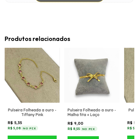
Produtos relacionados
Pulseira Folheada a ouro -
Pulseira Folheado a ouro -
Pulse
Tiffany Pink
Malha fita + Laço
R$ 5,35
R$ 5,
R$ 9,00
R$ 5,08
R$ 5,6
NO PIX
R$ 8,55
NO PIX