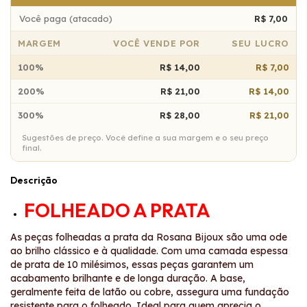
Você paga (atacado)
R$ 7,00
MARGEM
VOCÊ VENDE POR
SEU LUCRO
100%
R$ 14,00
R$ 7,00
200%
R$ 21,00
R$ 14,00
300%
R$ 28,00
R$ 21,00
Sugestões de preço. Você define a sua margem e o seu preço
final.
Descrição
FOLHEADO A PRATA
As peças folheadas a prata da Rosana Bijoux são uma ode
ao brilho clássico e à qualidade. Com uma camada espessa
de prata de 10 milésimos, essas peças garantem um
acabamento brilhante e de longa duração. A base,
geralmente feita de latão ou cobre, assegura uma fundação
resistente para o folheado. Ideal para quem aprecia o