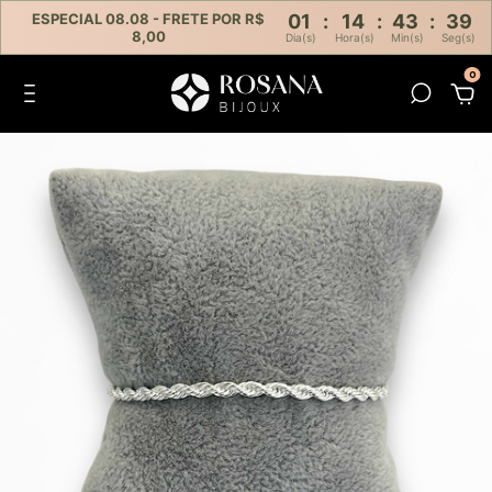
ESPECIAL 08.08 - FRETE POR R$
01
:
14
:
43
:
39
8,00
Dia(s)
Hora(s)
Min(s)
Seg(s)
0