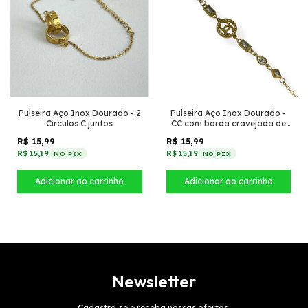
Pulseira Aço Inox Dourado - 2
Pulseira Aço Inox Dourado -
Círculos C juntos
CC com borda cravejada de
zircônia + Retângulo, gota e
R$ 15,99
R$ 15,99
losango de zircônia
R$ 15,19
R$ 15,19
NO PIX
NO PIX
Newsletter
Cadastre-se e receba nossas ofertas.