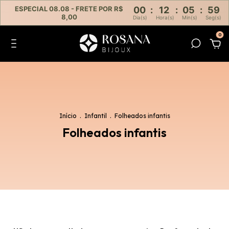
ESPECIAL 08.08 - FRETE POR R$
00
:
12
:
05
:
58
8,00
Dia(s)
Hora(s)
Min(s)
Seg(s)
0
Início
.
Infantil
.
Folheados infantis
Folheados infantis