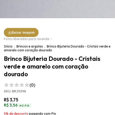
Baixar imagem
Fotos liberadas para revenda ✨
Início
.
Brincos e argolas
.
Brinco Bijuteria Dourado - Cristais verde e
amarelo com coração dourado
Brinco Bijuteria Dourado - Cristais
verde e amarelo com coração
dourado
(0)
SKU:
BRJ0398
R$ 3,75
R$ 3,56
NO PIX
5% de desconto
pagando com Pix