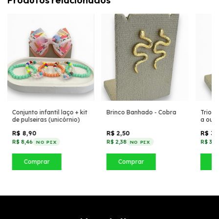
Conjunto infantil laço + kit
Brinco Banhado - Cobra
Trio d
de pulseiras (unicórnio)
a our
R$ 8,90
R$ 2,50
R$ 3,
R$ 8,46
R$ 2,38
R$ 3,7
NO PIX
NO PIX
Comprar
Comprar
C