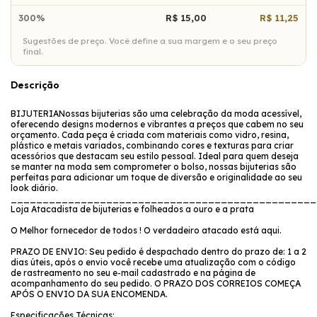
300%
R$ 15,00
R$ 11,25
Sugestões de preço. Você define a sua margem e o seu preço
final.
Descrição
BIJUTERIANossas bijuterias são uma celebração da moda acessível,
oferecendo designs modernos e vibrantes a preços que cabem no seu
orçamento. Cada peça é criada com materiais como vidro, resina,
plástico e metais variados, combinando cores e texturas para criar
acessórios que destacam seu estilo pessoal. Ideal para quem deseja
se manter na moda sem comprometer o bolso, nossas bijuterias são
perfeitas para adicionar um toque de diversão e originalidade ao seu
look diário.
________________________________________________
Loja Atacadista de bijuterias e folheados a ouro e a prata
O Melhor fornecedor de todos ! O verdadeiro atacado está aqui.
PRAZO DE ENVIO: Seu pedido é despachado dentro do prazo de: 1 a 2
dias úteis, após o envio você recebe uma atualização com o código
de rastreamento no seu e-mail cadastrado e na página de
acompanhamento do seu pedido. O PRAZO DOS CORREIOS COMEÇA
APÓS O ENVIO DA SUA ENCOMENDA.
Especificações Técnicas: