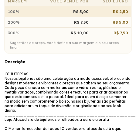
MARGEM
VOCÊ VENDE POR
SEU LUCRO
100%
R$ 5,00
R$ 2,50
200%
R$ 7,50
R$ 5,00
300%
R$ 10,00
R$ 7,50
Sugestões de preço. Você define a sua margem e o seu preço
final.
Descrição
BIJUTERIAS
Nossas bijuterias são uma celebração da moda acessível, oferecendo
designs modernos e vibrantes a preços que cabem no seu orçamento.
Cada peça é criada com materiais como vidro, resina, plástico e
metais variados, combinando cores e texturas para criar acessórios
que destacam seu estilo pessoal. Ideal para quem deseja se manter
na moda sem comprometer o bolso, nossas bijuterias são perfeitas
para adicionar um toque de diversão e originalidade ao seu look
diário.
________________________________________________
Loja Atacadista de bijuterias e folheados a ouro e a prata
O Melhor fornecedor de todos ! O verdadeiro atacado está aqui.