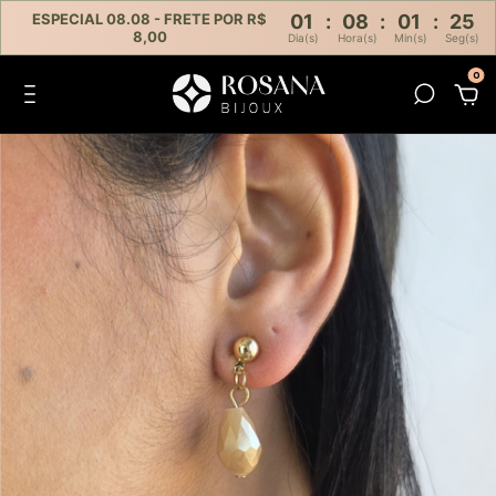
ESPECIAL 08.08 - FRETE POR R$
01
:
08
:
01
:
24
8,00
Dia(s)
Hora(s)
Min(s)
Seg(s)
0