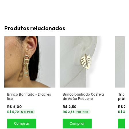
Produtos relacionados
Brinco Banhado - 2 lacres
Brinco banhado Costela
Trio d
liso
de Adão Pequeno
prata 
R$ 6,00
R$ 2,50
R$ 3,
R$ 5,70
R$ 2,38
R$ 3,7
NO PIX
NO PIX
Comprar
Comprar
C