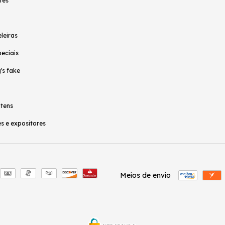
tes
leiras
peciais
's fake
itens
s e expositores
Meios de envio