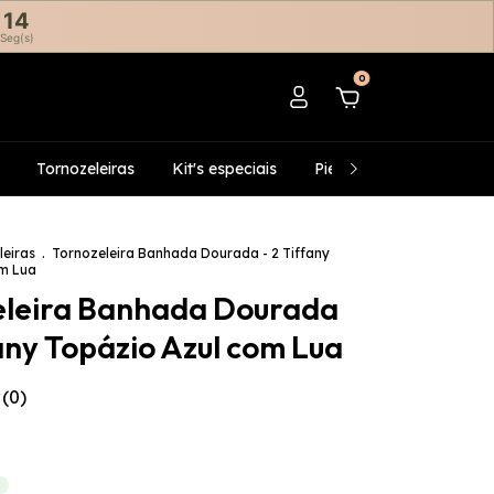
13
Seg(s)
0
Tornozeleiras
Kit's especiais
Piercing's fake
Infan
leiras
.
Tornozeleira Banhada Dourada - 2 Tiffany
om Lua
eleira Banhada Dourada
fany Topázio Azul com Lua
(0)
X