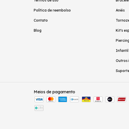
Termos de uso
Bracele
Política de reembolso
Anéis
Contato
Tornoze
Blog
Kit's es
Piercing
Infantil
Outros 
Suporte
Meios de pagamento