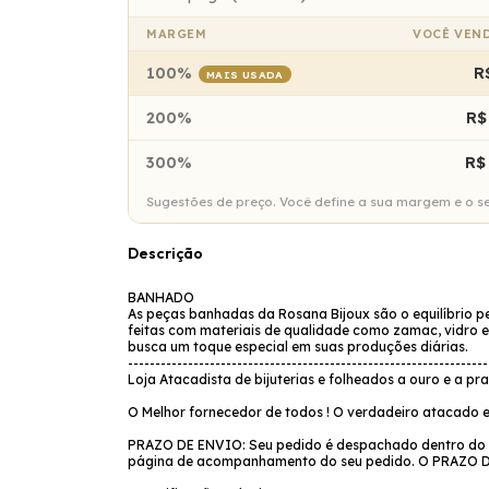
MARGEM
VOCÊ VEN
100%
R
MAIS USADA
200%
R$
300%
R$
Sugestões de preço. Você define a sua margem e o seu
Descrição
BANHADO
As peças banhadas da Rosana Bijoux são o equilíbrio pe
feitas com materiais de qualidade como zamac, vidro e
busca um toque especial em suas produções diárias.
------------------------------------------------------------------
Loja Atacadista de bijuterias e folheados a ouro e a pr
O Melhor fornecedor de todos ! O verdadeiro atacado e
PRAZO DE ENVIO: Seu pedido é despachado dentro do pr
página de acompanhamento do seu pedido. O PRAZ