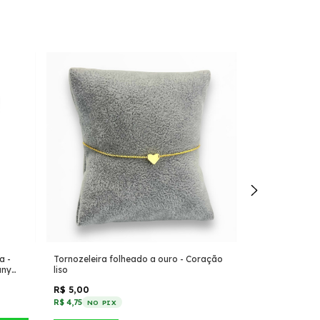
a -
Tornozeleira folheado a ouro - Coração
Tornozeleira F
any
liso
R$ 4,50
R$ 5,00
R$ 4,28
NO PIX
R$ 4,75
NO PIX