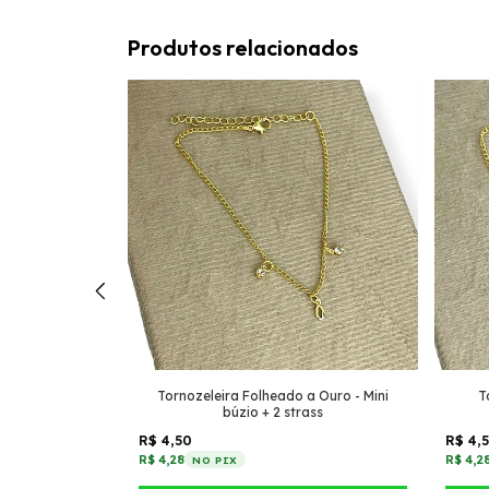
Produtos relacionados
a Dourada -
Tornozeleira Folheado a Ouro - Mini
T
ar + Tiffany
búzio + 2 strass
eto)
R$ 4,50
R$ 4,
R$ 4,28
R$ 4,2
NO PIX