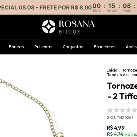
00
:
15
:
08
:
ECIAL 08.08 - FRETE POR R$ 8,00
Dia(s)
Hora(s)
Min(s)
Brincos
Pulseiras
Conjuntos
Braceletes
Anéis
Início
.
Tornoze
Topázio Azul c
Tornoz
- 2 Tif
SKU:
TNZ0268
R$ 4,99
R$ 4,74
NO PI