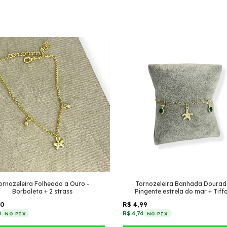
ornozeleira Folheado a Ouro -
Tornozeleira Banhada Dourad
Borboleta + 2 strass
Pingente estrela do mar + Tiff
pendurado (Esmeralda)
50
R$ 4,99
8
R$ 4,74
NO PIX
NO PIX