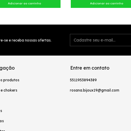
e-se e receba nossas ofertas.
gação
Entre em contato
os produtos
5511953894389
 e chokers
rosana.bijoux19@gmail.com
as
os