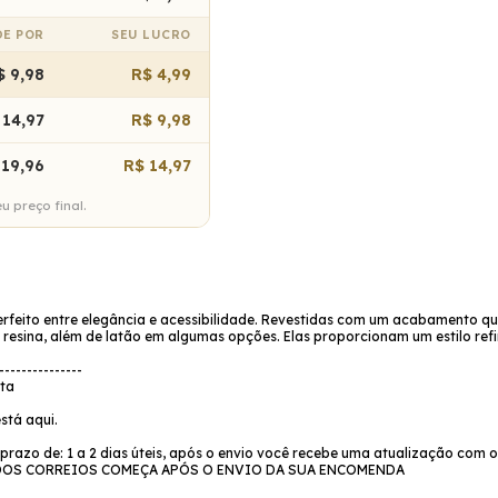
DE POR
SEU LUCRO
$ 9,98
R$ 4,99
 14,97
R$ 9,98
 19,96
R$ 14,97
 preço final.
rfeito entre elegância e acessibilidade. Revestidas com um acabamento que 
 resina, além de latão em algumas opções. Elas proporcionam um estilo ref
---------------
ata
stá aqui.
azo de: 1 a 2 dias úteis, após o envio você recebe uma atualização com o
O DOS CORREIOS COMEÇA APÓS O ENVIO DA SUA ENCOMENDA