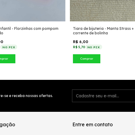
infantil - Florzinhas com pompom
Tiara de bijuteria - Manta Strass +
do
corrente de bolinha
00
R$ 6,00
0
R$ 5,70
NO PIX
NO PIX
mprar
Comprar
e-se e receba nossas ofertas.
gação
Entre em contato