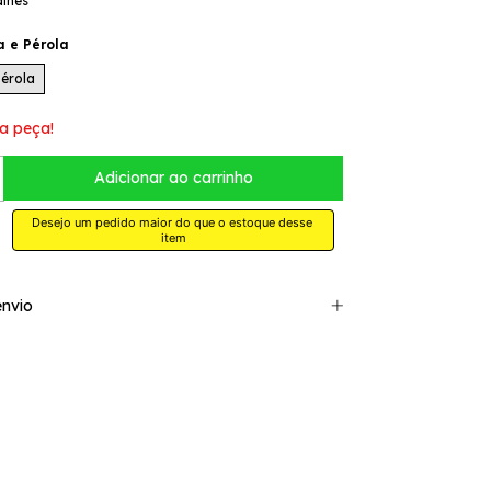
alhes
a e Pérola
Pérola
a peça!
Desejo um pedido maior do que o estoque desse 
item
nvio