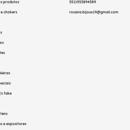
os produtos
5511953894389
 e chokers
rosana.bijoux19@gmail.com
as
os
tes
leiras
peciais
's fake
itens
s e expositores