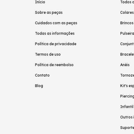
Início
Todos 
Sobre as peças
Colares
Cuidados com as peças
Brincos
Todas as informações
Pulseir
Política de privacidade
Conjunt
Termos de uso
Bracele
Política de reembolso
Anéis
Contato
Tornoze
Blog
Kit's es
Piercing
Infantil
Outros 
Suporte