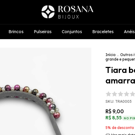
Brincos
Pulseiras
Conjuntos
Braceletes
Anéis
Início
.
Outros i
grande e peque
Tiara b
amarr
SKU:
TRA0003
R$ 9,00
R$ 8,55
NO PI
5% de desconto