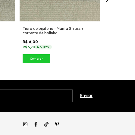
Tiara de bijuteria - Manta Strass +
Tiara Festa jun
corrente de bolinha
R$ 6,00
R$ 6,00
R$ 5,70
R$ 5,70
NO PIX
NO PIX
Comprar
Comprar