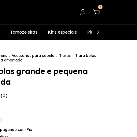
0
Tornozeleiras
Kit's especiais
Piercing's fake
Infan
tens
.
Acessórios para cabelo
.
Tiaras
.
Tiara bolas
na amarrada
olas grande e pequena
ada
(0)
X
pagando com Pix