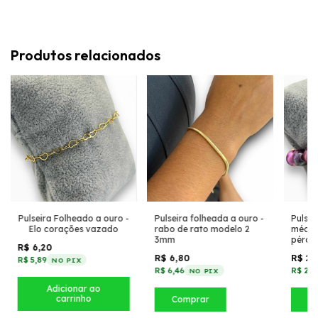
Produtos relacionados
Pulseira Folheado a ouro -
Pulseira folheada a ouro -
Pulsei
Elo corações vazado
rabo de rato modelo 2
média 
3mm
pérola
R$ 6,20
R$ 6,80
R$ 2,
R$ 5,89
NO PIX
R$ 6,46
R$ 2,3
NO PIX
Comprar
C