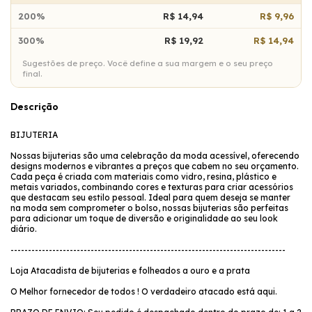
200%
R$ 14,94
R$ 9,96
300%
R$ 19,92
R$ 14,94
Sugestões de preço. Você define a sua margem e o seu preço
final.
Descrição
BIJUTERIA
Nossas bijuterias são uma celebração da moda acessível, oferecendo
designs modernos e vibrantes a preços que cabem no seu orçamento.
Cada peça é criada com materiais como vidro, resina, plástico e
metais variados, combinando cores e texturas para criar acessórios
que destacam seu estilo pessoal. Ideal para quem deseja se manter
na moda sem comprometer o bolso, nossas bijuterias são perfeitas
para adicionar um toque de diversão e originalidade ao seu look
diário.
-------------------------------------------------------------------------------
Loja Atacadista de bijuterias e folheados a ouro e a prata
O Melhor fornecedor de todos ! O verdadeiro atacado está aqui.