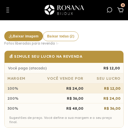
0
Baixar imagem
Baixar todas (2)
Fotos liberadas para revenda ✨
💰 SIMULE SEU LUCRO NA REVENDA
Você paga (atacado)
R$ 12,00
MARGEM
VOCÊ VENDE POR
SEU LUCRO
100%
R$ 24,00
R$ 12,00
200%
R$ 36,00
R$ 24,00
300%
R$ 48,00
R$ 36,00
Sugestões de preço. Você define a sua margem e o seu preço
final.