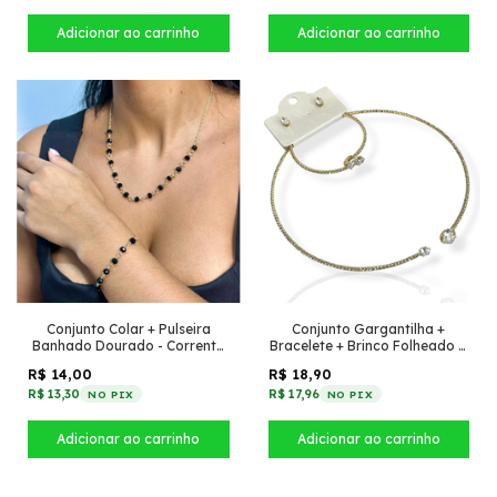
Conjunto Colar + Pulseira
Conjunto Gargantilha +
Banhado Dourado - Corrente
Bracelete + Brinco Folheado a
pequena + Cristais Preto
Ouro - Com oval de zircônia
R$ 14,00
R$ 18,90
R$ 13,30
R$ 17,96
NO PIX
NO PIX