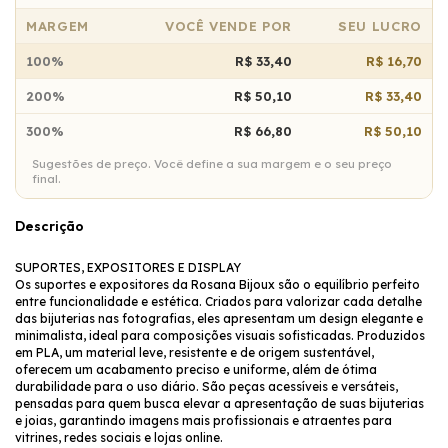
MARGEM
VOCÊ VENDE POR
SEU LUCRO
100%
R$ 33,40
R$ 16,70
200%
R$ 50,10
R$ 33,40
300%
R$ 66,80
R$ 50,10
Sugestões de preço. Você define a sua margem e o seu preço
final.
Descrição
SUPORTES, EXPOSITORES E DISPLAY
Os suportes e expositores da Rosana Bijoux são o equilíbrio perfeito
entre funcionalidade e estética. Criados para valorizar cada detalhe
das bijuterias nas fotografias, eles apresentam um design elegante e
minimalista, ideal para composições visuais sofisticadas. Produzidos
em PLA, um material leve, resistente e de origem sustentável,
oferecem um acabamento preciso e uniforme, além de ótima
durabilidade para o uso diário. São peças acessíveis e versáteis,
pensadas para quem busca elevar a apresentação de suas bijuterias
e joias, garantindo imagens mais profissionais e atraentes para
vitrines, redes sociais e lojas online.