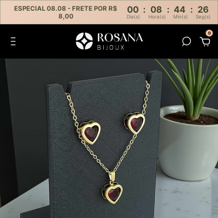
ESPECIAL 08.08 - FRETE POR R$
00
:
08
:
44
:
26
8,00
Dia(s)
Hora(s)
Min(s)
Seg(s)
0