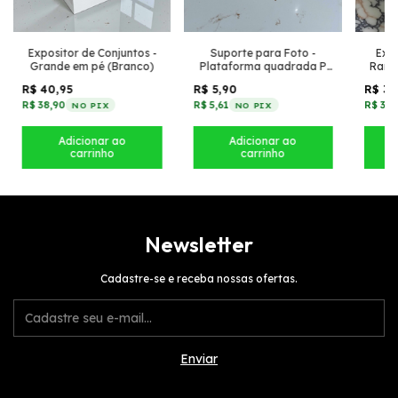
Expositor de Conjuntos -
Suporte para Foto -
Expo
Grande em pé (Branco)
Plataforma quadrada P
Ramp
(Branco)
R$ 40,95
R$ 5,90
R$ 37
R$ 38,90
R$ 5,61
R$ 35,
NO PIX
NO PIX
Newsletter
Cadastre-se e receba nossas ofertas.