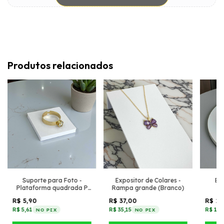
Produtos relacionados
Suporte para Foto -
Expositor de Colares -
Exp
Plataforma quadrada P
Rampa grande (Branco)
C
(Branco)
R$ 5,90
R$ 37,00
R$ 11
R$ 5,61
R$ 35,15
R$ 11,
NO PIX
NO PIX