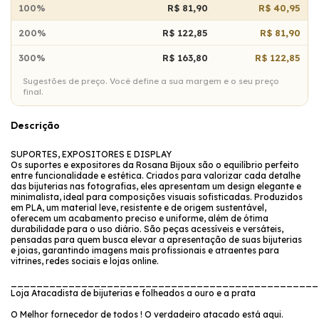
100%
R$ 81,90
R$ 40,95
200%
R$ 122,85
R$ 81,90
300%
R$ 163,80
R$ 122,85
Sugestões de preço. Você define a sua margem e o seu preço
final.
Descrição
SUPORTES, EXPOSITORES E DISPLAY
Os suportes e expositores da Rosana Bijoux são o equilíbrio perfeito
entre funcionalidade e estética. Criados para valorizar cada detalhe
das bijuterias nas fotografias, eles apresentam um design elegante e
minimalista, ideal para composições visuais sofisticadas. Produzidos
em PLA, um material leve, resistente e de origem sustentável,
oferecem um acabamento preciso e uniforme, além de ótima
durabilidade para o uso diário. São peças acessíveis e versáteis,
pensadas para quem busca elevar a apresentação de suas bijuterias
e joias, garantindo imagens mais profissionais e atraentes para
vitrines, redes sociais e lojas online.
________________________________________________
Loja Atacadista de bijuterias e folheados a ouro e a prata
O Melhor fornecedor de todos ! O verdadeiro atacado está aqui.