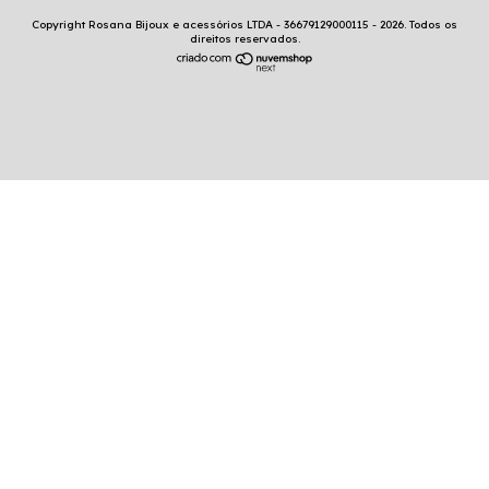
Copyright Rosana Bijoux e acessórios LTDA - 36679129000115 - 2026. Todos os
direitos reservados.