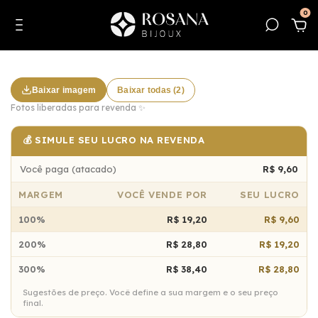
0
Baixar imagem
Baixar todas (2)
Fotos liberadas para revenda ✨
💰 SIMULE SEU LUCRO NA REVENDA
Você paga (atacado)
R$ 9,60
MARGEM
VOCÊ VENDE POR
SEU LUCRO
100%
R$ 19,20
R$ 9,60
200%
R$ 28,80
R$ 19,20
300%
R$ 38,40
R$ 28,80
Sugestões de preço. Você define a sua margem e o seu preço
final.