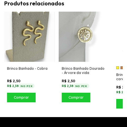
Produtos relacionados
Brinco Banhado - Cobra
Brinco Banhado Dourado
- Árvore da vida
Brinco
cores)
R$ 2,50
R$ 2,50
R$ 2,38
R$ 2,38
NO PIX
NO PIX
R$ 2,
R$ 2,7
Comprar
Comprar
C