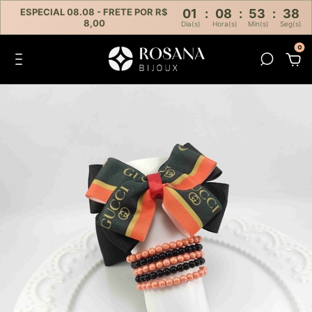
ESPECIAL 08.08 - FRETE POR R$
01
:
08
:
53
:
38
8,00
Dia(s)
Hora(s)
Min(s)
Seg(s)
0