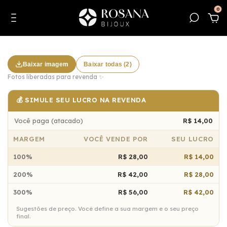
0
Baixar imagem
Baixar todas (2)
Fotos liberadas para revenda ✨
💰 SIMULE SEU LUCRO NA REVENDA
Você paga (atacado)
R$ 14,00
MARGEM
VOCÊ VENDE POR
SEU LUCRO
100%
R$ 28,00
R$ 14,00
200%
R$ 42,00
R$ 28,00
300%
R$ 56,00
R$ 42,00
Sugestões de preço. Você define a sua margem e o seu preço
final.