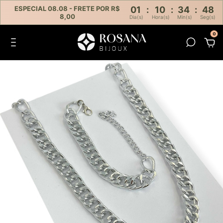
ESPECIAL 08.08 - FRETE POR R$
01
:
10
:
34
:
47
8,00
Dia(s)
Hora(s)
Min(s)
Seg(s)
0