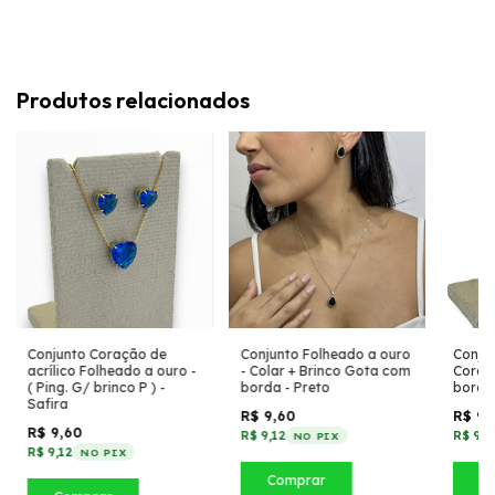
Produtos relacionados
Conjunto Coração de
Conjunto Folheado a ouro
Conjun
acrílico Folheado a ouro -
- Colar + Brinco Gota com
Coraç
( Ping. G/ brinco P ) -
borda - Preto
borda 
Safira
R$ 9,60
R$ 9,
R$ 9,60
R$ 9,12
R$ 9,1
NO PIX
R$ 9,12
NO PIX
Comprar
C