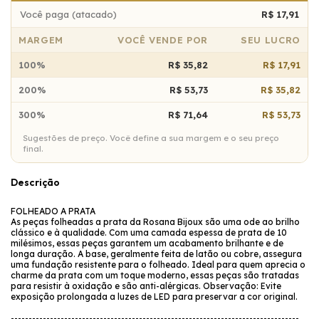
Você paga (atacado)
R$ 17,91
MARGEM
VOCÊ VENDE POR
SEU LUCRO
100%
R$ 35,82
R$ 17,91
200%
R$ 53,73
R$ 35,82
300%
R$ 71,64
R$ 53,73
Sugestões de preço. Você define a sua margem e o seu preço
final.
Descrição
FOLHEADO A PRATA
As peças folheadas a prata da Rosana Bijoux são uma ode ao brilho
clássico e à qualidade. Com uma camada espessa de prata de 10
milésimos, essas peças garantem um acabamento brilhante e de
longa duração. A base, geralmente feita de latão ou cobre, assegura
uma fundação resistente para o folheado. Ideal para quem aprecia o
charme da prata com um toque moderno, essas peças são tratadas
para resistir à oxidação e são anti-alérgicas. Observação: Evite
exposição prolongada a luzes de LED para preservar a cor original.
---------------------------------------------------------------------------------