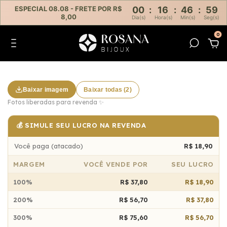
ESPECIAL 08.08 - FRETE POR R$
00
:
16
:
46
:
59
8,00
Dia(s)
Hora(s)
Min(s)
Seg(s)
0
Baixar imagem
Baixar todas (2)
Fotos liberadas para revenda ✨
💰 SIMULE SEU LUCRO NA REVENDA
Você paga (atacado)
R$ 18,90
MARGEM
VOCÊ VENDE POR
SEU LUCRO
100%
R$ 37,80
R$ 18,90
200%
R$ 56,70
R$ 37,80
300%
R$ 75,60
R$ 56,70