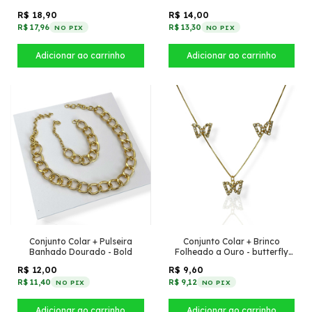
Ouro - Com oval de zircônia
pequena + Cristais Preto
R$ 18,90
R$ 14,00
R$ 17,96
R$ 13,30
NO PIX
NO PIX
Conjunto Colar + Pulseira
Conjunto Colar + Brinco
Banhado Dourado - Bold
Folheado a Ouro - butterfly
cravejada
R$ 12,00
R$ 9,60
R$ 11,40
R$ 9,12
NO PIX
NO PIX