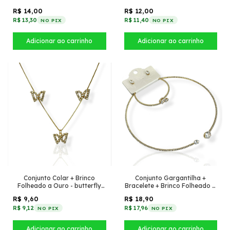
pequena + Cristais Preto
R$ 14,00
R$ 12,00
R$ 13,30
R$ 11,40
NO PIX
NO PIX
Conjunto Colar + Brinco
Conjunto Gargantilha +
Folheado a Ouro - butterfly
Bracelete + Brinco Folheado a
cravejada
Ouro - Com oval de zircônia
R$ 9,60
R$ 18,90
R$ 9,12
R$ 17,96
NO PIX
NO PIX