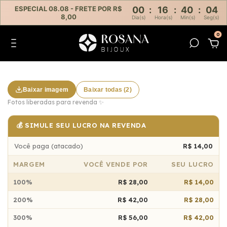
ESPECIAL 08.08 - FRETE POR R$
00
:
16
:
40
:
04
8,00
Dia(s)
Hora(s)
Min(s)
Seg(s)
0
Baixar imagem
Baixar todas (2)
Fotos liberadas para revenda ✨
💰 SIMULE SEU LUCRO NA REVENDA
Você paga (atacado)
R$ 14,00
MARGEM
VOCÊ VENDE POR
SEU LUCRO
100%
R$ 28,00
R$ 14,00
200%
R$ 42,00
R$ 28,00
300%
R$ 56,00
R$ 42,00