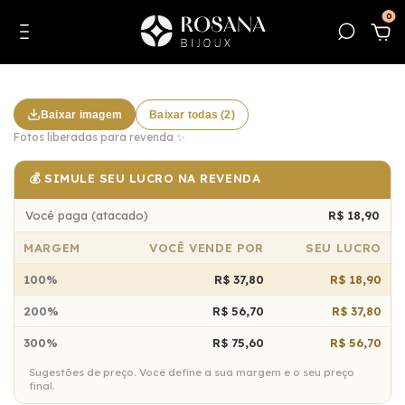
0
Baixar imagem
Baixar todas (2)
Fotos liberadas para revenda ✨
💰 SIMULE SEU LUCRO NA REVENDA
Você paga (atacado)
R$ 18,90
MARGEM
VOCÊ VENDE POR
SEU LUCRO
100%
R$ 37,80
R$ 18,90
200%
R$ 56,70
R$ 37,80
300%
R$ 75,60
R$ 56,70
Sugestões de preço. Você define a sua margem e o seu preço
final.