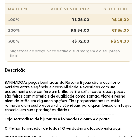
MARGEM
VOCÊ VENDE POR
SEU LUCRO
100%
R$ 36,00
R$ 18,00
200%
R$ 54,00
R$ 36,00
300%
R$ 72,00
R$ 54,00
Sugestões de preço. Você define a sua margem e o seu preço
final.
Descrição
BANHADOAs peças banhadas da Rosana Bijoux são o equilíbrio
perfeito entre elegância e acessibilidade. Revestidas com um
acabamento que confere um brilho sutil e sofisticado, essas peças
são feitas com materiais de qualidade como zamac, vidro e resina,
além de latão em algumas opções. Elas proporcionam um estilo
refinado a um custo acessível e são ideais para quem busca um toque
especial em suas produções diárias.
------------------------------------------------------------------------
Loja Atacadista de bijuterias e folheados a ouro e a prata
O Melhor fornecedor de todos ! O verdadeiro atacado está aqui.