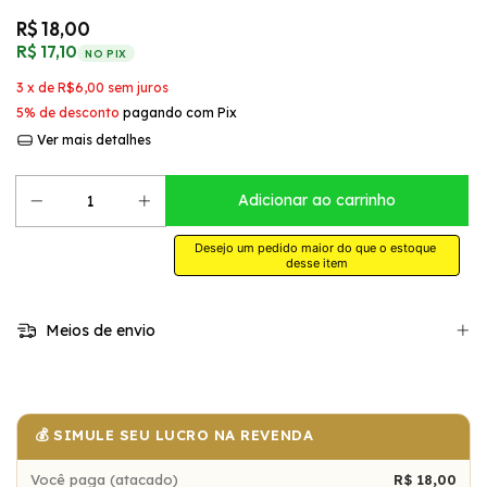
R$ 18,00
R$ 17,10
NO PIX
3
x de
R$6,00
sem juros
5% de desconto
pagando com Pix
Ver mais detalhes
Desejo um pedido maior do que o estoque 
desse item
Meios de envio
💰 SIMULE SEU LUCRO NA REVENDA
Você paga (atacado)
R$ 18,00