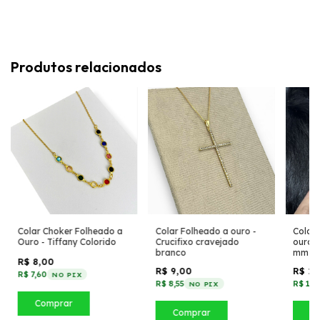
Produtos relacionados
Colar Choker Folheado a
Colar Folheado a ouro -
Colar
Ouro - Tiffany Colorido
Crucifixo cravejado
ouro -
branco
mm
R$ 8,00
R$ 9,00
R$ 12
R$ 7,60
NO PIX
R$ 8,55
R$ 11,
NO PIX
Comprar
Comprar
C