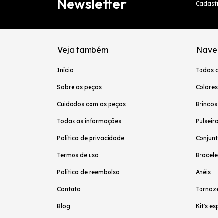
Newsletter
Cadastr
Veja também
Nave
Início
Todos 
Sobre as peças
Colares
Cuidados com as peças
Brincos
Todas as informações
Pulseir
Política de privacidade
Conjunt
Termos de uso
Bracele
Política de reembolso
Anéis
Contato
Tornoze
Blog
Kit's es