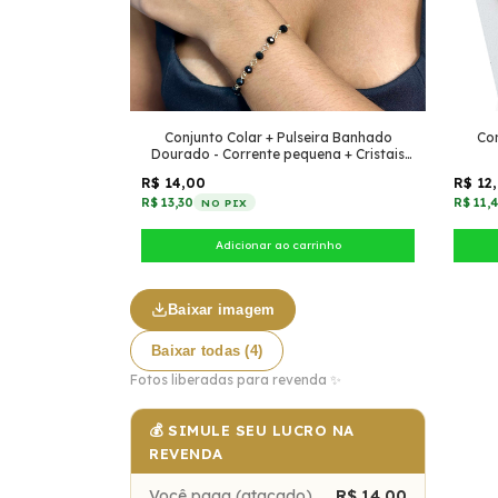
Conjunto Colar + Pulseira Banhado
Con
Dourado - Corrente pequena + Cristais
Preto
R$ 14,00
R$ 12
R$ 13,30
R$ 11,
NO PIX
Baixar imagem
Baixar todas (4)
Fotos liberadas para revenda ✨
💰 SIMULE SEU LUCRO NA
REVENDA
Você paga (atacado)
R$ 14,00