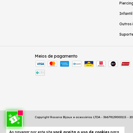
Piercing
Infantil
Outros 
Suporte
Meios de pagamento
Copyright Rosana Bijoux e acessórios LTDA - 36679129000115 - 202
Ao navegar por este site
você aceita o uso de cookies
para