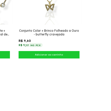
te +
Conjunto Colar + Brinco Folheado a Ouro
al de
- butterfly cravejada
R$ 9,60
R$ 9,12
NO PIX