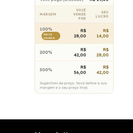
VOCÊ
SEU
MARGEM
VENDE
LUCRO
POR
100%
R$
R$
MAIS
28,00
14,00
USADA
R$
R$
200%
42,00
28,00
R$
R$
300%
56,00
42,00
Sugestões de preço. Você define a sua
margem e o seu preço final.