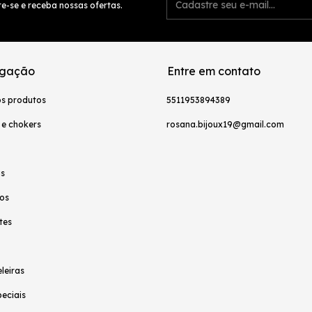
e-se e receba nossas ofertas.
gação
Entre em contato
os produtos
5511953894389
 e chokers
rosana.bijoux19@gmail.com
as
os
tes
leiras
peciais