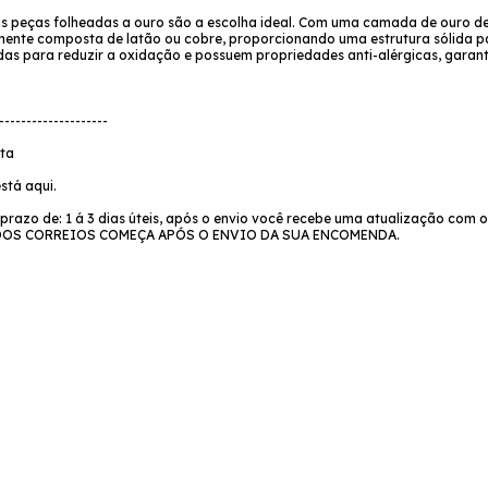
ossas peças folheadas a ouro são a escolha ideal. Com uma camada de ouro d
ente composta de latão ou cobre, proporcionando uma estrutura sólida pa
s para reduzir a oxidação e possuem propriedades anti-alérgicas, garanti
--------------------
ata
stá aqui.
azo de: 1 á 3 dias úteis, após o envio você recebe uma atualização com o
O DOS CORREIOS COMEÇA APÓS O ENVIO DA SUA ENCOMENDA.