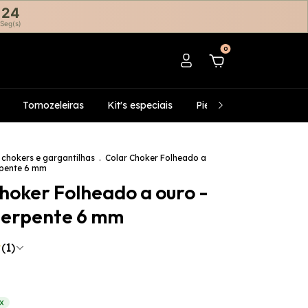
23
Seg(s)
0
Tornozeleiras
Kit's especiais
Piercing's fake
Infan
 chokers e gargantilhas
.
Colar Choker Folheado a
rpente 6 mm
hoker Folheado a ouro -
serpente 6 mm
(1)
IX