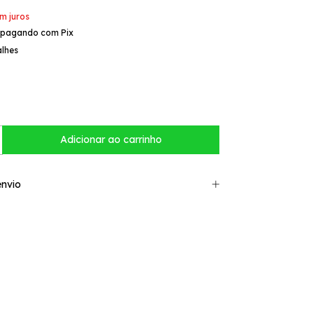
m juros
pagando com Pix
alhes
nvio