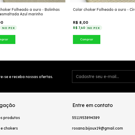
choker Folheado a ouro - Bolinhas
Colar choker Folheado a ouro - Cír
 esmaltada Azul marinho
00
R$ 8,00
5
R$ 7,60
NO PIX
NO PIX
mprar
Comprar
e-se e receba nossas ofertas.
gação
Entre em contato
os produtos
5511953894389
 e chokers
rosana.bijoux19@gmail.com