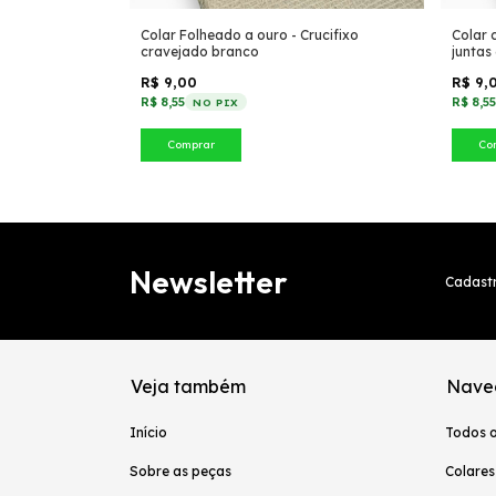
rata - Fita 3
Colar Folheado a ouro - Crucifixo
Colar 
cravejado branco
juntas
R$ 9,00
R$ 9,
R$ 8,55
R$ 8,5
NO PIX
Comprar
Co
Newsletter
Cadastr
Veja também
Nave
Início
Todos 
Sobre as peças
Colares