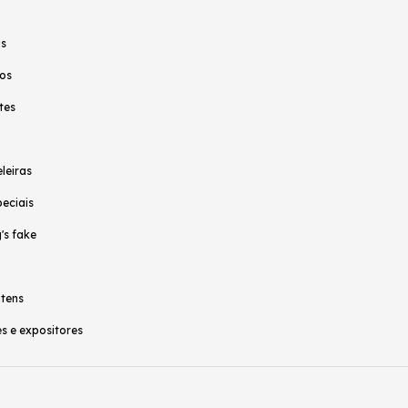
as
os
tes
leiras
peciais
's fake
itens
s e expositores