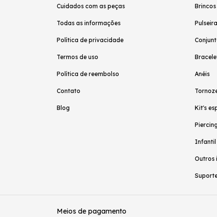
Cuidados com as peças
Brincos
Todas as informações
Pulseir
Política de privacidade
Conjunt
Termos de uso
Bracele
Política de reembolso
Anéis
Contato
Tornoze
Blog
Kit's es
Piercing
Infantil
Outros 
Suporte
Meios de pagamento