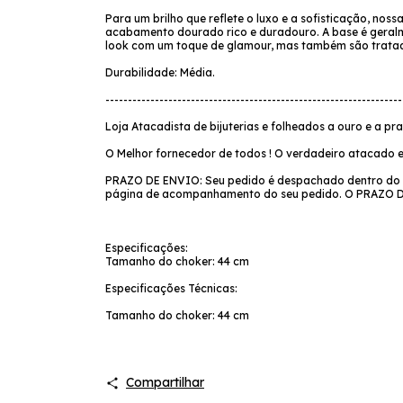
Para um brilho que reflete o luxo e a sofisticação, n
acabamento dourado rico e duradouro. A base é geralm
look com um toque de glamour, mas também são tratada
Durabilidade: Média.
------------------------------------------------------------------
Loja Atacadista de bijuterias e folheados a ouro e a pr
O Melhor fornecedor de todos ! O verdadeiro atacado e
PRAZO DE ENVIO: Seu pedido é despachado dentro do pr
página de acompanhamento do seu pedido. O PRAZ
Especificações:
Tamanho do choker: 44 cm
Especificações Técnicas:
Tamanho do choker: 44 cm
Compartilhar