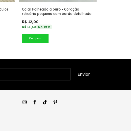
culos
Colar Folheado a ouro - Coração
Colar choker Fo
relicário pequeno com borda detalhada
juntas esmalta
R$ 12,00
R$ 9,00
R$ 11,40
R$ 8,55
NO PIX
NO PIX
Comprar
Comprar