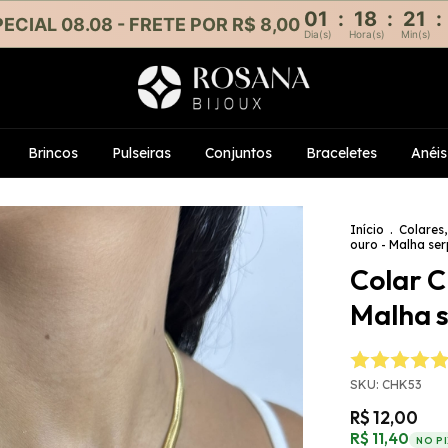
01
:
18
:
21
:
ECIAL 08.08 - FRETE POR R$ 8,00
Dia(s)
Hora(s)
Min(s)
Brincos
Pulseiras
Conjuntos
Braceletes
Anéis
Início
.
Colares,
ouro - Malha se
Colar C
Malha 
SKU:
CHK53
R$ 12,00
R$ 11,40
NO P