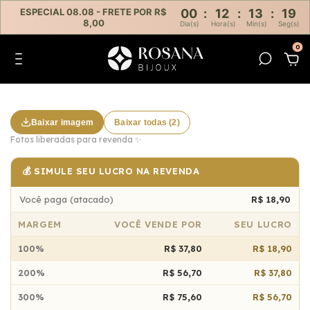
ESPECIAL 08.08 - FRETE POR R$
00
:
12
:
13
:
19
8,00
Dia(s)
Hora(s)
Min(s)
Seg(s)
0
Baixar imagem
Baixar todas (2)
Fotos liberadas para revenda ✨
💰 SIMULE SEU LUCRO NA REVENDA
Você paga (atacado)
R$ 18,90
MARGEM
VOCÊ VENDE POR
SEU LUCRO
100%
R$ 37,80
R$ 18,90
200%
R$ 56,70
R$ 37,80
300%
R$ 75,60
R$ 56,70