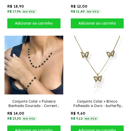
Ouro - Com oval de zircônia
R$ 18,90
R$ 12,00
R$ 17,96
R$ 11,40
NO PIX
NO PIX
Conjunto Colar + Pulseira
Conjunto Colar + Brinco
Banhado Dourado - Corrente
Folheado a Ouro - butterfly
pequena + Cristais Preto
cravejada
R$ 14,00
R$ 9,60
R$ 13,30
R$ 9,12
NO PIX
NO PIX