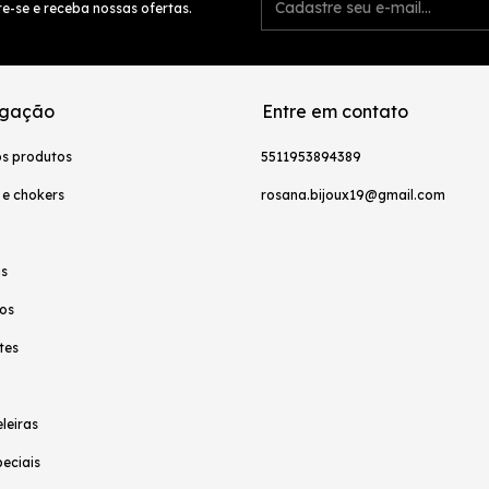
e-se e receba nossas ofertas.
gação
Entre em contato
os produtos
5511953894389
 e chokers
rosana.bijoux19@gmail.com
as
os
tes
leiras
peciais