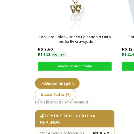
Conjunto Colar + Brinco Folheado a Ouro
Con
- butterfly cravejada
R$ 9,60
R$ 12
R$ 9,12
R$ 11,
NO PIX
Baixar imagem
Baixar todas (4)
Fotos liberadas para revenda ✨
💰 SIMULE SEU LUCRO NA
REVENDA
Você paga (atacado)
R$ 9,60