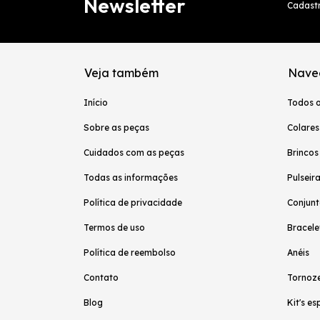
Newsletter
Cadastr
Veja também
Nave
Início
Todos 
Sobre as peças
Colares
Cuidados com as peças
Brincos
Todas as informações
Pulseir
Política de privacidade
Conjunt
Termos de uso
Bracele
Política de reembolso
Anéis
Contato
Tornoze
Blog
Kit's es