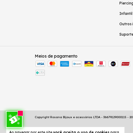
Piercing
Infantil
Outros 
Suporte
Meios de pagamento
Copyright Rosana Bijoux e acessórios LTDA - 36679129000115 - 202
Ao navegar por este site
você aceita o uso de cookies
para