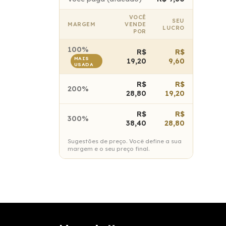
VOCÊ
SEU
MARGEM
VENDE
LUCRO
POR
100%
R$
R$
MAIS
19,20
9,60
USADA
R$
R$
200%
28,80
19,20
R$
R$
300%
38,40
28,80
Sugestões de preço. Você define a sua
margem e o seu preço final.