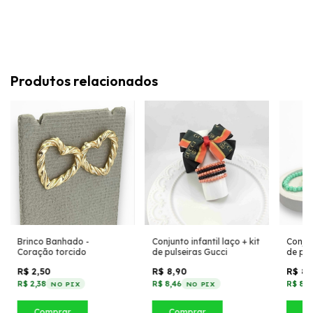
Produtos relacionados
Brinco Banhado -
Conjunto infantil laço + kit
Conjun
Coração torcido
de pulseiras Gucci
de pul
R$ 2,50
R$ 8,90
R$ 8,
R$ 2,38
R$ 8,46
R$ 8,4
NO PIX
NO PIX
Comprar
Comprar
C