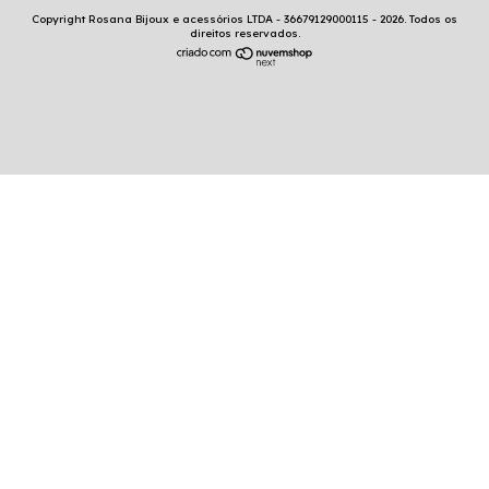
Copyright Rosana Bijoux e acessórios LTDA - 36679129000115 - 2026. Todos os
direitos reservados.