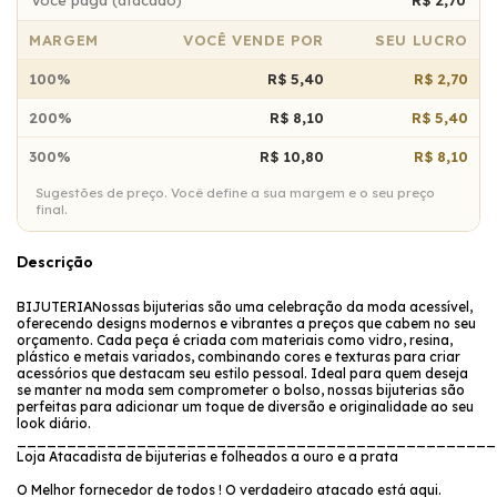
MARGEM
VOCÊ VENDE POR
SEU LUCRO
100%
R$ 5,40
R$ 2,70
200%
R$ 8,10
R$ 5,40
300%
R$ 10,80
R$ 8,10
Sugestões de preço. Você define a sua margem e o seu preço
final.
Descrição
BIJUTERIANossas bijuterias são uma celebração da moda acessível,
oferecendo designs modernos e vibrantes a preços que cabem no seu
orçamento. Cada peça é criada com materiais como vidro, resina,
plástico e metais variados, combinando cores e texturas para criar
acessórios que destacam seu estilo pessoal. Ideal para quem deseja
se manter na moda sem comprometer o bolso, nossas bijuterias são
perfeitas para adicionar um toque de diversão e originalidade ao seu
look diário.
________________________________________________
Loja Atacadista de bijuterias e folheados a ouro e a prata
O Melhor fornecedor de todos ! O verdadeiro atacado está aqui.