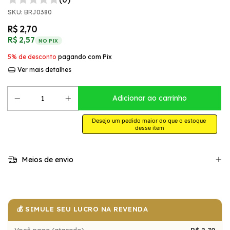
SKU:
BRJ0380
R$ 2,70
R$ 2,57
NO PIX
5% de desconto
pagando com Pix
Ver mais detalhes
Desejo um pedido maior do que o estoque 
desse item
Meios de envio
💰 SIMULE SEU LUCRO NA REVENDA
Você paga (atacado)
R$ 2,70