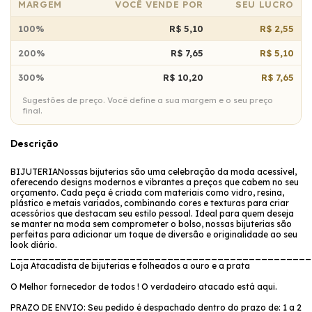
MARGEM
VOCÊ VENDE POR
SEU LUCRO
100%
R$ 5,10
R$ 2,55
200%
R$ 7,65
R$ 5,10
300%
R$ 10,20
R$ 7,65
Sugestões de preço. Você define a sua margem e o seu preço
final.
Descrição
BIJUTERIANossas bijuterias são uma celebração da moda acessível,
oferecendo designs modernos e vibrantes a preços que cabem no seu
orçamento. Cada peça é criada com materiais como vidro, resina,
plástico e metais variados, combinando cores e texturas para criar
acessórios que destacam seu estilo pessoal. Ideal para quem deseja
se manter na moda sem comprometer o bolso, nossas bijuterias são
perfeitas para adicionar um toque de diversão e originalidade ao seu
look diário.
________________________________________________
Loja Atacadista de bijuterias e folheados a ouro e a prata
O Melhor fornecedor de todos ! O verdadeiro atacado está aqui.
PRAZO DE ENVIO: Seu pedido é despachado dentro do prazo de: 1 a 2