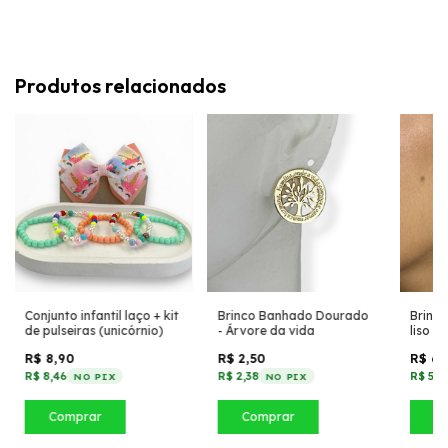
Produtos relacionados
Conjunto infantil laço + kit
Brinco Banhado Dourado
Brinco
de pulseiras (unicórnio)
- Árvore da vida
liso
R$ 8,90
R$ 2,50
R$ 6,
R$ 8,46
R$ 2,38
R$ 5,7
NO PIX
NO PIX
Comprar
Comprar
C