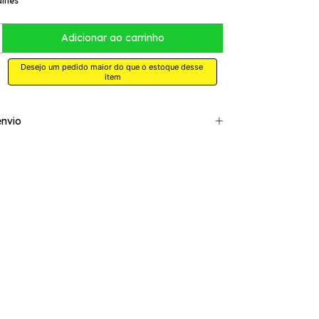
alhes
Desejo um pedido maior do que o estoque desse 
item
nvio