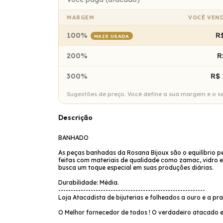
MARGEM
VOCÊ VEN
100%
R
MAIS USADA
200%
R
300%
R$ 
Sugestões de preço. Você define a sua margem e o seu
Descrição
BANHADO
As peças banhadas da Rosana Bijoux são o equilíbrio pe
feitas com materiais de qualidade como zamac, vidro e
busca um toque especial em suas produções diárias.
Durabilidade: Média.
-----------------------------------------------------------
Loja Atacadista de bijuterias e folheados a ouro e a pr
O Melhor fornecedor de todos ! O verdadeiro atacado e