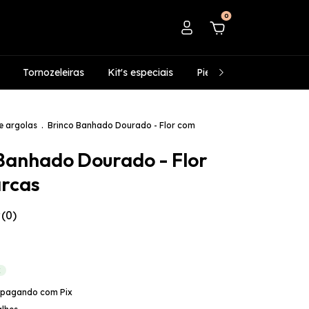
0
Tornozeleiras
Kit's especiais
Piercing's fake
Infan
e argolas
.
Brinco Banhado Dourado - Flor com
Banhado Dourado - Flor
rcas
(0)
X
pagando com Pix