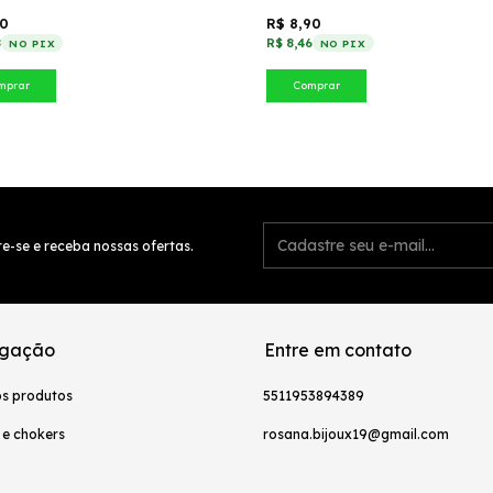
50
R$ 8,90
8
R$ 8,46
NO PIX
NO PIX
mprar
Comprar
e-se e receba nossas ofertas.
gação
Entre em contato
os produtos
5511953894389
 e chokers
rosana.bijoux19@gmail.com