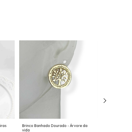
iras
Brinco Banhado Dourado - Árvore da
Conjunto infanti
vida
(unicórnio)