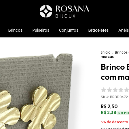
Brincos
Pulseiras
Conjuntos
Braceletes
Anéis
Início
.
Brincos 
marcas
Brinco 
com ma
SKU:
BRBD0472
R$ 2,50
R$ 2,38
NO PI
5% de desconto