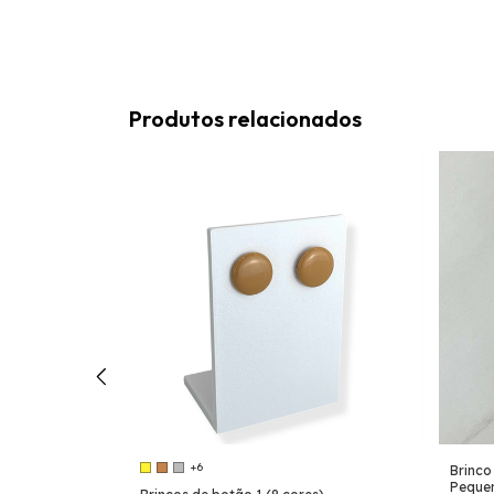
Produtos relacionados
+6
 prata - Strass
Brinco
Peque