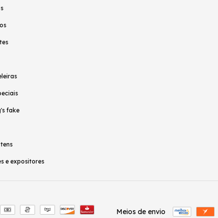
as
os
tes
leiras
peciais
's fake
itens
s e expositores
Meios de envio