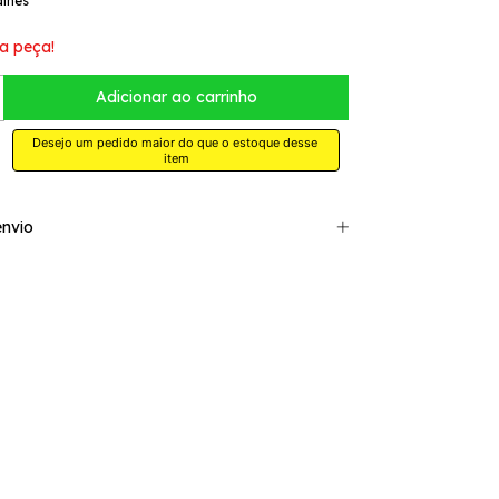
alhes
a peça!
Desejo um pedido maior do que o estoque desse 
item
nvio