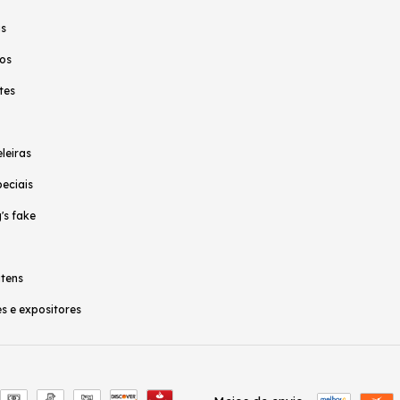
as
os
tes
leiras
peciais
's fake
itens
s e expositores