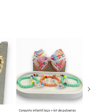
Conjunto infantil laço + kit de pulseiras
Conjunto infanti