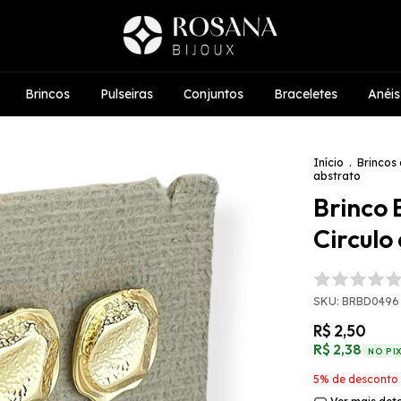
Brincos
Pulseiras
Conjuntos
Braceletes
Anéis
Início
.
Brincos 
abstrato
Brinco
Circulo
SKU:
BRBD0496
R$ 2,50
R$ 2,38
NO PI
5% de desconto