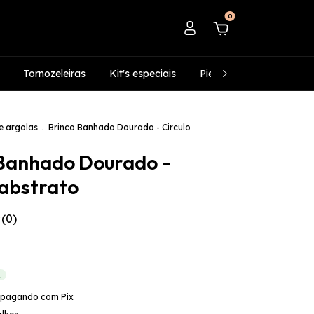
0
Tornozeleiras
Kit's especiais
Piercing's fake
Infan
e argolas
.
Brinco Banhado Dourado - Circulo
 Banhado Dourado -
 abstrato
(0)
X
pagando com Pix