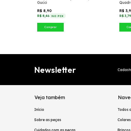
Gucci
Quadr
es)
R$ 8,90
R$ 3,
R$ 8,46
R$ 3,7
NO PIX
Comprar
Co
Newsletter
Cadastr
Veja também
Nave
Início
Todos 
Sobre as peças
Colares
Cuidados com as peças
Brincos