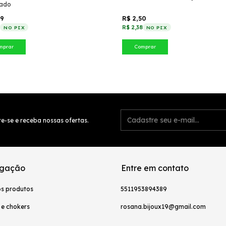
ado
99
R$ 2,50
9
R$ 2,38
NO PIX
NO PIX
mprar
Comprar
e-se e receba nossas ofertas.
gação
Entre em contato
os produtos
5511953894389
 e chokers
rosana.bijoux19@gmail.com