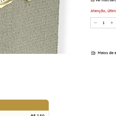
Ver mais det
Atenção, últim
Meios de e
R$ 2,50