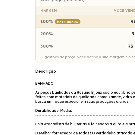
MARGEM
VOCÊ VEN
100%
R
MAIS USADA
200%
R
300%
R$ 
Sugestões de preço. Você define a sua margem e o seu
Descrição
BANHADO
As peças banhadas da Rosana Bijoux são o equilíbrio pe
feitas com materiais de qualidade como zamac, vidro e
busca um toque especial em suas produções diárias.
Durabilidade: Média.
------------------------------------------------------------------
Loja Atacadista de bijuterias e folheados a ouro e a pr
O Melhor fornecedor de todos ! O verdadeiro atacado e