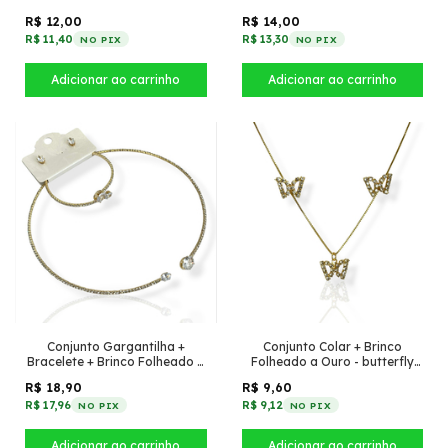
pequena + Cristais Preto
R$ 12,00
R$ 14,00
R$ 11,40
R$ 13,30
NO PIX
NO PIX
Conjunto Gargantilha +
Conjunto Colar + Brinco
Bracelete + Brinco Folheado a
Folheado a Ouro - butterfly
Ouro - Com oval de zircônia
cravejada
R$ 18,90
R$ 9,60
R$ 17,96
R$ 9,12
NO PIX
NO PIX