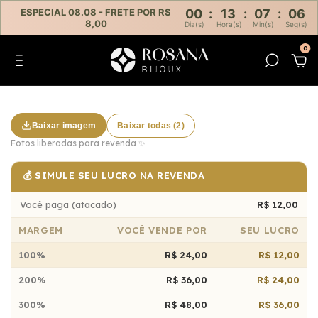
ESPECIAL 08.08 - FRETE POR R$
00
:
13
:
07
:
06
8,00
Dia(s)
Hora(s)
Min(s)
Seg(s)
0
Baixar imagem
Baixar todas (2)
Fotos liberadas para revenda ✨
💰 SIMULE SEU LUCRO NA REVENDA
Você paga (atacado)
R$ 12,00
MARGEM
VOCÊ VENDE POR
SEU LUCRO
100%
R$ 24,00
R$ 12,00
200%
R$ 36,00
R$ 24,00
300%
R$ 48,00
R$ 36,00