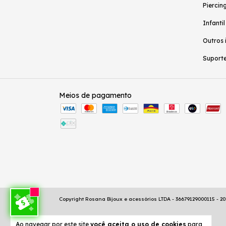
Piercing
Infantil
Outros 
Suporte
Meios de pagamento
Copyright Rosana Bijoux e acessórios LTDA - 36679129000115 - 202
Ao navegar por este site
você aceita o uso de cookies
para