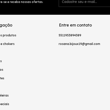
e-se e receba nossas ofertas.
gação
Entre em contato
os produtos
5511953894389
 e chokers
rosana.bijoux19@gmail.com
as
os
tes
leiras
peciais