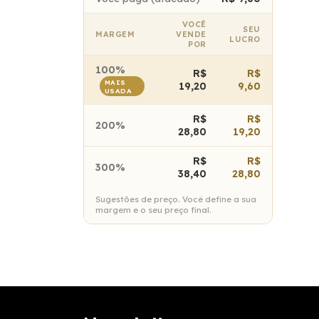
VOCÊ
SEU
MARGEM
VENDE
LUCRO
POR
100%
R$
R$
MAIS
19,20
9,60
USADA
R$
R$
200%
28,80
19,20
R$
R$
300%
38,40
28,80
Sugestões de preço. Você define a sua
margem e o seu preço final.