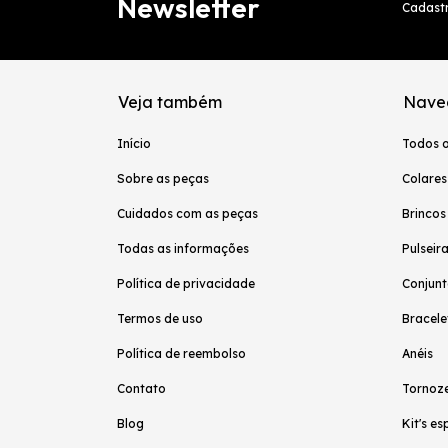
Newsletter
Cadastr
Veja também
Nave
Início
Todos 
Sobre as peças
Colares
Cuidados com as peças
Brincos
Todas as informações
Pulseir
Política de privacidade
Conjunt
Termos de uso
Bracele
Política de reembolso
Anéis
Contato
Tornoze
Blog
Kit's es