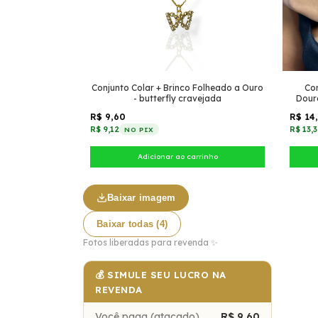
Conjunto Colar + Brinco Folheado a Ouro
Con
- butterfly cravejada
Dour
R$ 9,60
R$ 14
R$ 9,12
R$ 13,
NO PIX
Baixar imagem
Baixar todas (4)
Fotos liberadas para revenda ✨
💰 SIMULE SEU LUCRO NA
REVENDA
Você paga (atacado)
R$ 9,60