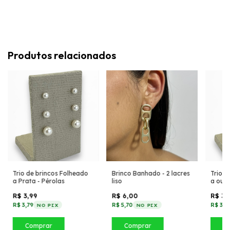
Produtos relacionados
Trio de brincos Folheado
Brinco Banhado - 2 lacres
Trio d
a Prata - Pérolas
liso
a our
R$ 3,99
R$ 6,00
R$ 3,
R$ 3,79
R$ 5,70
R$ 3,7
NO PIX
NO PIX
Comprar
Comprar
C