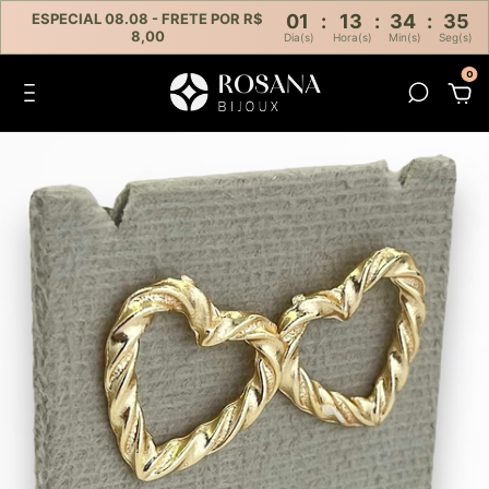
ESPECIAL 08.08 - FRETE POR R$
01
:
13
:
34
:
35
8,00
Dia(s)
Hora(s)
Min(s)
Seg(s)
0