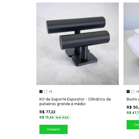
+1
+
Kit de Suporte Expositor - Cilíndrico de
Busto 
pulseiras grande e médio
R$ 50
R$ 77,22
R$ 47,
R$ 73,36
NO PIX
Co
Comprar