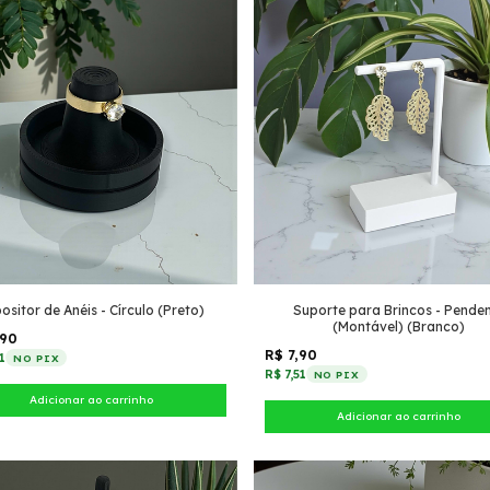
ositor de Anéis - Círculo (Preto)
Suporte para Brincos - Pende
(Montável) (Branco)
,90
R$ 7,90
1
NO PIX
R$ 7,51
NO PIX