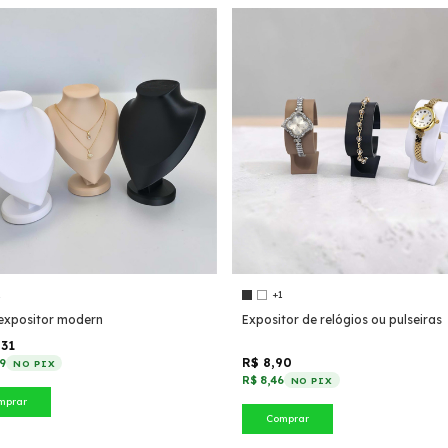
1
+1
expositor modern
Expositor de relógios ou pulseiras
,31
R$ 8,90
79
NO PIX
R$ 8,46
NO PIX
mprar
Comprar