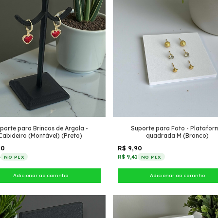
porte para Brincos de Argola -
Suporte para Foto - Platafor
Cabideiro (Montável) (Preto)
quadrada M (Branco)
90
R$ 9,90
6
R$ 9,41
NO PIX
NO PIX