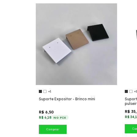
+1
+
Suporte Expositor - Brinco mini
Suport
pulsei
R$ 35
R$ 6,50
R$ 34,
R$ 6,18
NO PIX
Co
Comprar