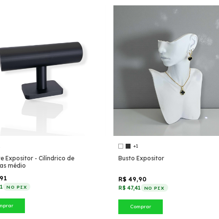
1
+1
e Expositor - Cilíndrico de
Busto Expositor
ras médio
,91
R$ 49,90
11
NO PIX
R$ 47,41
NO PIX
mprar
Comprar