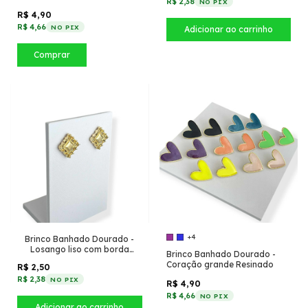
R$ 2,38
NO PIX
R$ 4,90
R$ 4,66
NO PIX
Comprar
+4
Brinco Banhado Dourado -
Losango liso com borda
Brinco Banhado Dourado -
orgânica
Coração grande Resinado
R$ 2,50
R$ 2,38
NO PIX
R$ 4,90
R$ 4,66
NO PIX