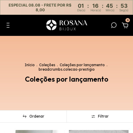
ESPECIAL 08.08 - FRETE POR R$
01
:
16
:
45
:
52
8,00
Dia(s)
Hora(s)
Min(s)
Seg(s)
0
Início
.
Coleções
.
Coleções por lançamento
.
breadcrumbs.colecao-prestigio
Coleções por lançamento
Ordenar
Filtrar