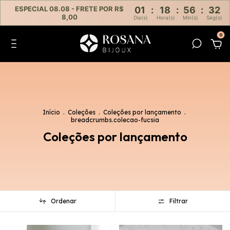
ESPECIAL 08.08 - FRETE POR R$
01
:
18
:
56
:
32
8,00
Dia(s)
Hora(s)
Min(s)
Seg(s)
0
Início
.
Coleções
.
Coleções por lançamento
.
breadcrumbs.colecao-fucsia
Coleções por lançamento
Ordenar
Filtrar