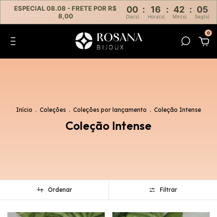
ESPECIAL 08.08 - FRETE POR R$
00
:
16
:
42
:
04
8,00
Dia(s)
Hora(s)
Min(s)
Seg(s)
0
Início
.
Coleções
.
Coleções por lançamento
.
Coleção Intense
Coleção Intense
Ordenar
Filtrar