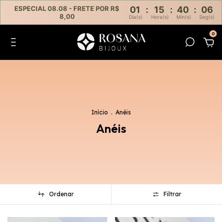
ESPECIAL 08.08 - FRETE POR R$
01
:
15
:
40
:
03
8,00
Dia(s)
Hora(s)
Min(s)
Seg(s)
0
Início
.
Anéis
Anéis
Ordenar
Filtrar